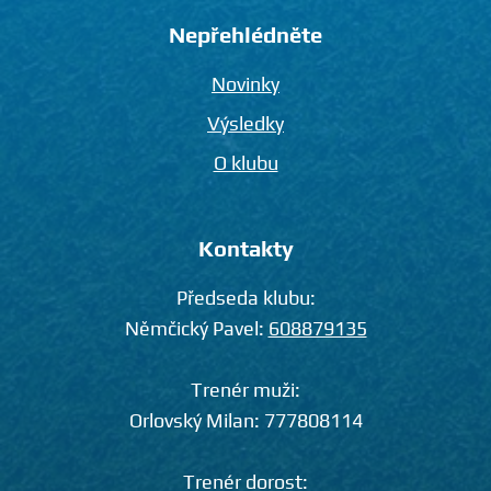
Nepřehlédněte
Novinky
Výsledky
O klubu
Kontakty
Předseda klubu:
Němčický Pavel:
608879135
Trenér muži:
Orlovský Milan:
777808114
Trenér dorost: