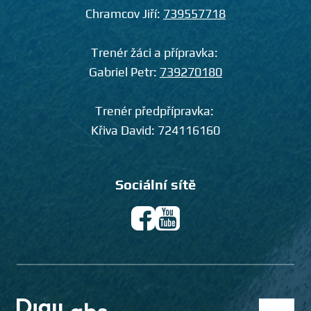
Chramcov Jiří:
739557718
Trenér žáci a přípravka:
Gabriel Petr:
739270180
Trenér předpřípravka:
Křiva David:
724116160
Sociální sítě