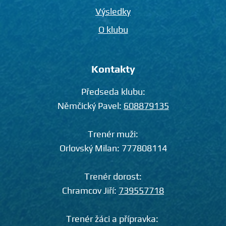
Výsledky
O klubu
Kontakty
Předseda klubu:
Němčický Pavel:
608879135
Trenér muži:
Orlovský Milan:
777808114
Trenér dorost:
Chramcov Jiří:
739557718
Trenér žáci a přípravka: