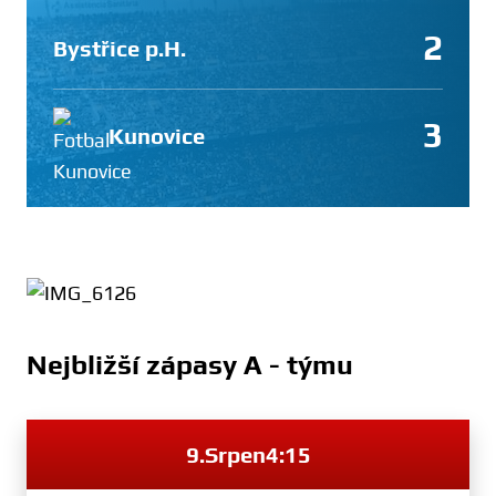
2
Bystřice p.H.
3
Kunovice
Nejbližší zápasy A - týmu
9.
Srpen
4:15