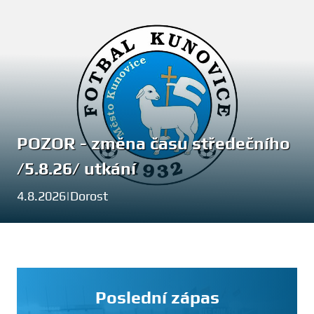
POZOR - změna času středečního
/5.8.26/ utkání
4.8.2026
|
Dorost
Poslední zápas