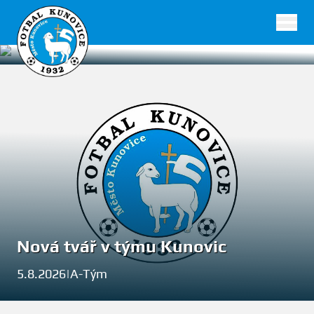
Remíza s Derflou
FK Kunovice
6. 8. 2026
|
Dorost
Nová tvář v týmu Kunovic
5.8.2026
|
A-Tým