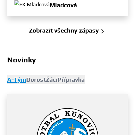
Mladcová
Zobrazit všechny zápasy
Novinky
A-Tým
Dorost
Žáci
Přípravka