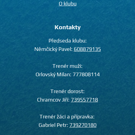
O klubu
Kontakty
Předseda klubu:
Němčický Pavel:
608879135
Trenér muži:
Orlovský Milan:
777808114
Trenér dorost:
Chramcov Jiří:
739557718
Trenér žáci a přípravka:
Gabriel Petr:
739270180