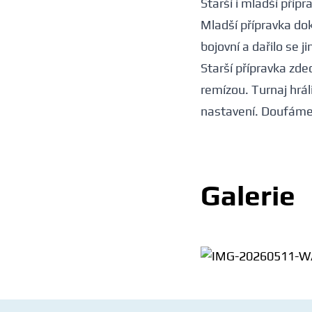
Starší i mladší přípr
Mladší přípravka dok
bojovní a dařilo se j
Starší přípravka zd
remízou. Turnaj hráli
nastavení. Doufáme 
Galerie