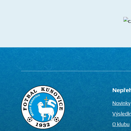
Nepře
Novinky
Výsledk
O klubu