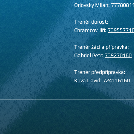
Orlovský Milan:
7778081
Trenér dorost:
Chramcov Jiří:
73955771
Trenér žáci a přípravka:
Gabriel Petr:
739270180
Trenér předpřípravka:
Křiva David:
724116160