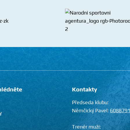
hlédněte
Kontakty
Předseda klubu:
Němčický Pavel:
608879
y
Trenér muži: