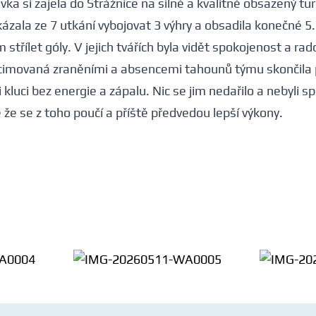
avka si zajela do Strážnice na silně a kvalitně obsazený tur
ázala ze 7 utkání vybojovat 3 výhry a obsadila konečné 5.
im střílet góly. V jejich tvářích byla vidět spokojenost a rad
ecimovaná zraněními a absencemi tahounů týmu skončila 
 kluci bez energie a zápalu. Nic se jim nedařilo a nebyli s
že se z toho poučí a příště předvedou lepší výkony.