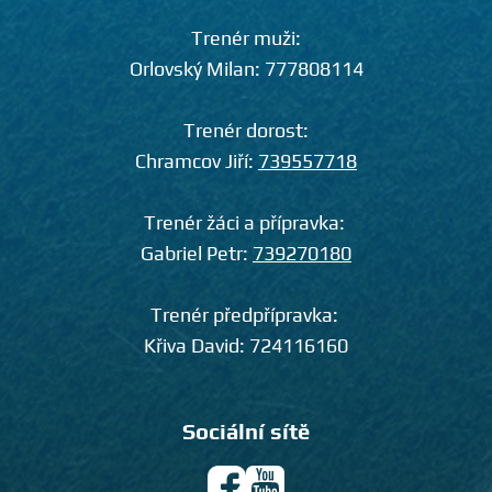
Trenér muži:
Orlovský Milan:
777808114
Trenér dorost:
Chramcov Jiří:
739557718
Trenér žáci a přípravka:
Gabriel Petr:
739270180
Trenér předpřípravka:
Křiva David:
724116160
Sociální sítě