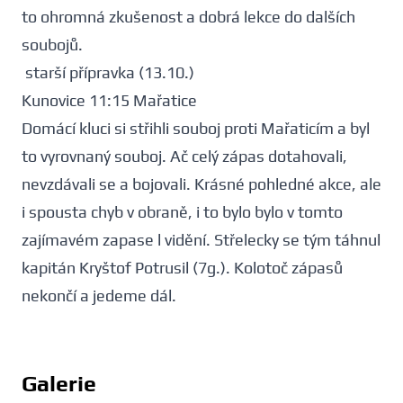
to ohromná zkušenost a dobrá lekce do dalších
soubojů.
starší přípravka (13.10.)
Kunovice 11:15 Mařatice
Domácí kluci si střihli souboj proti Mařaticím a byl
to vyrovnaný souboj. Ač celý zápas dotahovali,
nevzdávali se a bojovali. Krásné pohledné akce, ale
i spousta chyb v obraně, i to bylo bylo v tomto
zajímavém zapase l vidění. Střelecky se tým táhnul
kapitán Kryštof Potrusil (7g.). Kolotoč zápasů
nekončí a jedeme dál.
Galerie