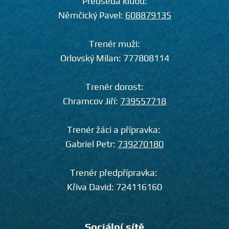
Předseda klubu:
Němčický Pavel:
608879135
Trenér muži:
Orlovský Milan:
777808114
Trenér dorost:
Chramcov Jiří:
739557718
Trenér žáci a přípravka:
Gabriel Petr:
739270180
Trenér předpřípravka:
Křiva David:
724116160
Sociální sítě