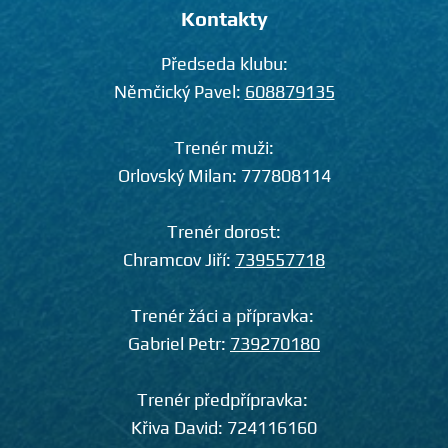
Kontakty
Předseda klubu:
Němčický Pavel:
608879135
Trenér muži:
Orlovský Milan:
777808114
Trenér dorost:
Chramcov Jiří:
739557718
Trenér žáci a přípravka:
Gabriel Petr:
739270180
Trenér předpřípravka:
Křiva David:
724116160