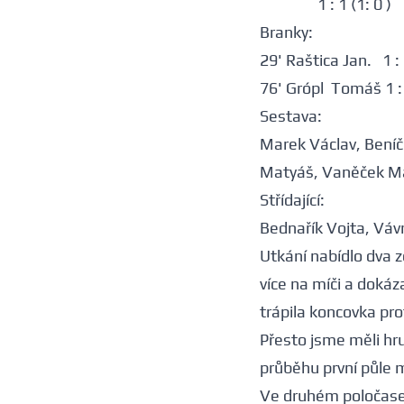
1 : 1 (1: 0 )
Branky:
29' Raštica Jan. 1 :
76' Grópl Tomáš 1 :
Sestava:
Marek Václav, Beníč
Matyáš, Vaněček Ma
Střídající:
Bednařík Vojta, Váv
Utkání nabídlo dva z
více na míči a dokáz
trápila koncovka pro
Přesto jsme měli hr
průběhu první půle m
Ve druhém poločase, 