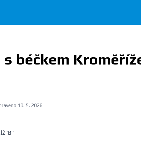
 s béčkem Kroměříž
praveno:
10. 5. 2026
ÍŽ"B"