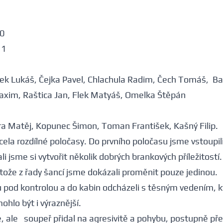
 0
 1
ek Lukáš, Čejka Pavel, Chlachula Radim, Čech Tomáš, Ba
xim, Raštica Jan, Flek Matyáš, Omelka Štěpán
ra Matěj, Kopunec Šimon, Toman František, Kašný Filip.
cela rozdílné poločasy. Do prvního poločasu jsme vstoupili
ali jsme si vytvořit několik dobrých brankových příležitost
tože z řady šancí jsme dokázali proměnit pouze jedinou.
u pod kontrolou a do kabin odcházeli s těsným vedením, 
ohlo být i výraznější.
ale soupeř přidal na agresivitě a pohybu, postupně převz