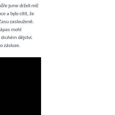
hůře jsme drželi míč
e a bylo cítit, že
očasu zaslouženě.
 zápas mohl
 druhém dějství.
po zásluze.