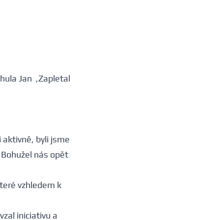
hula Jan ,Zapletal
 aktivně, byli jsme
í. Bohužel nás opět
které vzhledem k
al iniciativu a