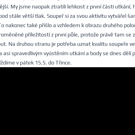
jší. My jsme naopak ztratili lehkost z první části utkání, 
od stále větší tlak. Soupeř si za svou aktivitu vytvářel šanc
To nakonec také přišlo a vzhledem k obrazu druhého pol
roměněné příležitostí z první půle, protože právě tam se
ut. Na druhou stranu je potřeba uznat kvalitu soupeře ve
a asi spravedlivým vyústěním utkání a body se dnes dělí 
íždíme v pátek 15.5. do Třince.