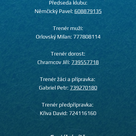
Předseda klubu:
Němčický Pavel:
608879135
Trenér muži:
Orlovský Milan:
777808114
Trenér dorost:
Chramcov Jiří:
739557718
Trenér žáci a přípravka:
Gabriel Petr:
739270180
Trenér předpřípravka:
Křiva David:
724116160