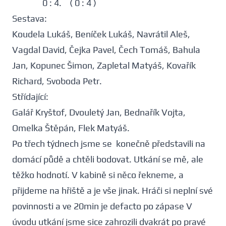
0 : 4. ( 0 : 4 )
Sestava:
Koudela Lukáš, Beníček Lukáš, Navrátil Aleš,
Vagdal David, Čejka Pavel, Čech Tomáš, Bahula
Jan, Kopunec Šimon, Zapletal Matyáš, Kovařík
Richard, Svoboda Petr.
Střídající:
Galář Kryštof, Dvouletý Jan, Bednařík Vojta,
Omelka Štěpán, Flek Matyáš.
Po třech týdnech jsme se konečně představili na
domácí půdě a chtěli bodovat. Utkání se mě, ale
těžko hodnotí. V kabině si něco řekneme, a
přijdeme na hřiště a je vše jinak. Hráči si neplní své
povinnosti a ve 20min je defacto po zápase V
úvodu utkání jsme sice zahrozili dvakrát po pravé