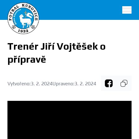
FK Kunovice
Trenér Jiří Vojtěšek o
přípravě
Vytvořeno:
3. 2. 2024
Upraveno:
3. 2. 2024