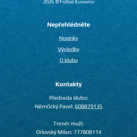
2026 © Fotbal Kunovice
Nepřehlédněte
Novinky
Výsledky
O klubu
Kontakty
Předseda klubu:
Němčický Pavel:
608879135
Trenér muži:
Orlovský Milan:
777808114