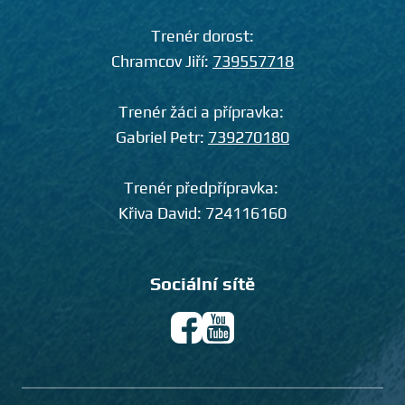
Trenér dorost:
Chramcov Jiří:
739557718
Trenér žáci a přípravka:
Gabriel Petr:
739270180
Trenér předpřípravka:
Křiva David:
724116160
Sociální sítě