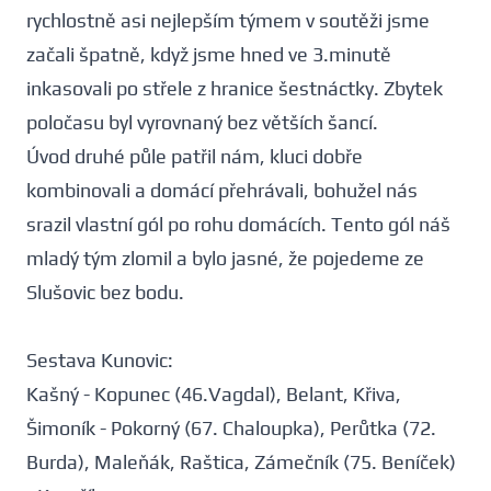
rychlostně asi nejlepším týmem v soutěži jsme
začali špatně, když jsme hned ve 3.minutě
inkasovali po střele z hranice šestnáctky. Zbytek
poločasu byl vyrovnaný bez větších šancí.
Úvod druhé půle patřil nám, kluci dobře
kombinovali a domácí přehrávali, bohužel nás
srazil vlastní gól po rohu domácích. Tento gól náš
mladý tým zlomil a bylo jasné, že pojedeme ze
Slušovic bez bodu.
Sestava Kunovic:
Kašný - Kopunec (46.Vagdal), Belant, Křiva,
Šimoník - Pokorný (67. Chaloupka), Perůtka (72.
Burda), Maleňák, Raštica, Zámečník (75. Beníček)