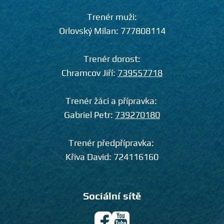
Trenér muži:
Orlovský Milan:
777808114
Trenér dorost:
Chramcov Jiří:
739557718
Trenér žáci a přípravka:
Gabriel Petr:
739270180
Trenér předpřípravka:
Křiva David:
724116160
Sociální sítě