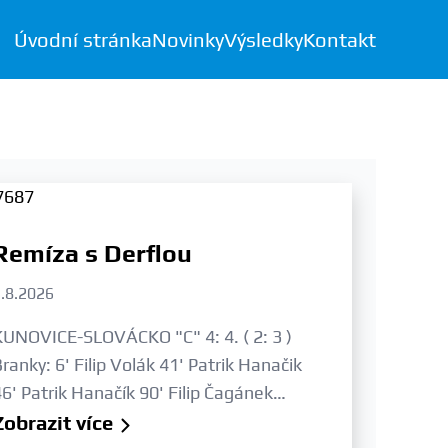
Úvodní stránka
Novinky
Výsledky
Kontakt
Remíza s Derflou
.8.2026
KUNOVICE-SLOVÁCKO "C" 4: 4. ( 2: 3 )
ranky: 6' Filip Volák 41' Patrik Hanačik
6' Patrik Hanačík 90' Filip Čagánek…
Zobrazit více