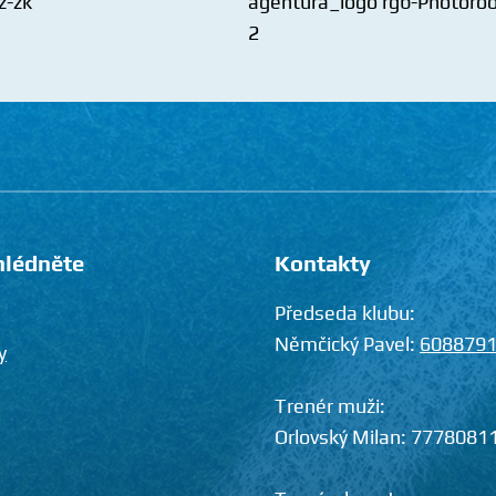
hlédněte
Kontakty
Předseda klubu:
Němčický Pavel:
608879
y
Trenér muži:
Orlovský Milan:
7778081