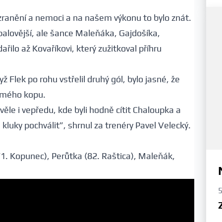
zranění a nemoci a na našem výkonu to bylo znát.
tbalovější, ale šance Maleňáka, Gajdošíka,
ařilo až Kovaříkovi, který zužitkoval příhru
ž Flek po rohu vstřelil druhý gól, bylo jasné, že
římého kopu.
věle i vepředu, kde byli hodně cítit Chaloupka a
luky pochválit”, shrnul za trenéry Pavel Velecký.
 (71. Kopunec), Perůtka (82. Raštica), Maleňák,
5