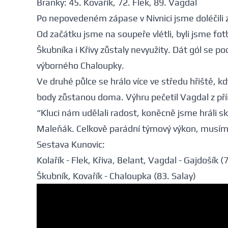
Branky: 45. Kovařík, 72. Flek, 89. Vagdal
Po nepovedeném zápase v Nivnici jsme doléčili 
Od začátku jsme na soupeře vlétli, byli jsme fo
Škubníka i Křivy zůstaly nevyužity. Dát gól se pod
výborného Chaloupky.
Ve druhé půlce se hrálo více ve středu hřiště, kdy
body zůstanou doma. Výhru pečetil Vagdal z p
“Kluci nám udělali radost, koněcně jsme hráli sk
Maleňák. Celkově parádní týmový výkon, musím k
Sestava Kunovic:
Kolařík - Flek, Křiva, Belant, Vagdal - Gajdošík
Škubník, Kovařík - Chaloupka (83. Salay)