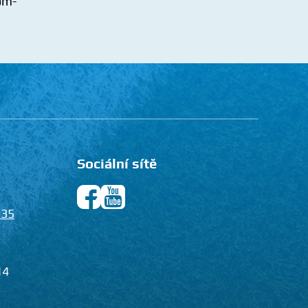
Sociální sítě
135
14