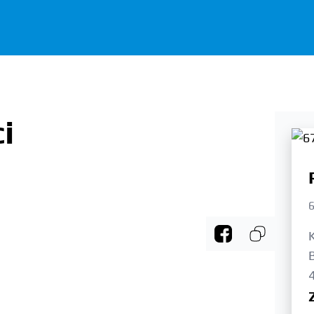
i
6
B
4