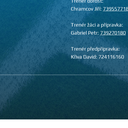
Trenér dorost:
Chramcov Jiří:
73955771
Trenér žáci a přípravka:
Gabriel Petr:
739270180
Trenér předpřípravka:
Křiva David:
724116160