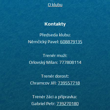
O klubu
Kontakty
Předseda klubu:
Němčický Pavel:
608879135
Trenér muži:
Orlovský Milan:
777808114
Trenér dorost:
Chramcov Jiří:
739557718
Trenér žáci a přípravka:
Gabriel Petr:
739270180