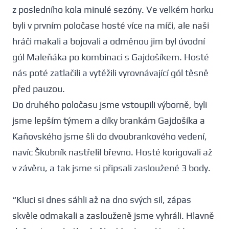
z posledního kola minulé sezóny. Ve velkém horku
byli v prvním poločase hosté více na míči, ale naši
hráči makali a bojovali a odměnou jim byl úvodní
gól Maleňáka po kombinaci s Gajdošíkem. Hosté
nás poté zatlačili a vytěžili vyrovnávající gól těsně
před pauzou.
Do druhého poločasu jsme vstoupili výborně, byli
jsme lepším týmem a díky brankám Gajdošíka a
Kaňovského jsme šli do dvoubrankového vedení,
navíc Škubník nastřelil břevno. Hosté korigovali až
v závěru, a tak jsme si připsali zasloužené 3 body.
“Kluci si dnes sáhli až na dno svých sil, zápas
skvěle odmakali a zaslouženě jsme vyhráli. Hlavně