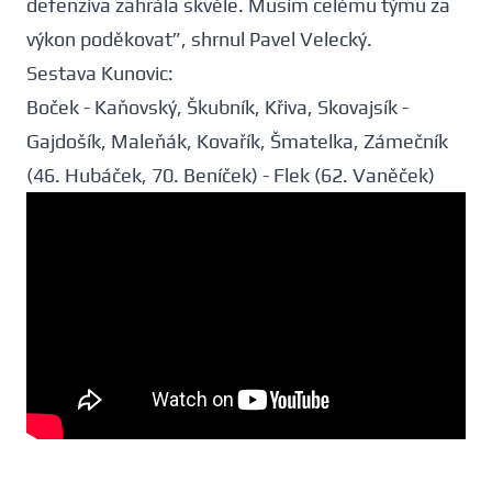
defenziva zahrála skvěle. Musím celému týmu za
výkon poděkovat”, shrnul Pavel Velecký.
Sestava Kunovic:
Boček - Kaňovský, Škubník, Křiva, Skovajsík -
Gajdošík, Maleňák, Kovařík, Šmatelka, Zámečník
(46. Hubáček, 70. Beníček) - Flek (62. Vaněček)