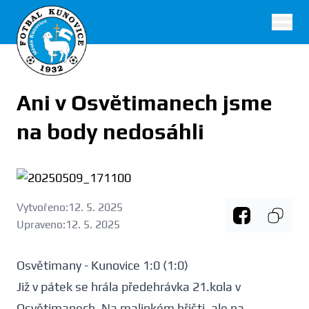
FK Kunovice
Ani v Osvětimanech jsme
na body nedosáhli
Vytvořeno:
12. 5. 2025
Upraveno:
12. 5. 2025
Osvětimany - Kunovice 1:0 (1:0)
Již v pátek se hrála předehrávka 21.kola v
Osvětimanech. Na malinkém hřišti, ale na