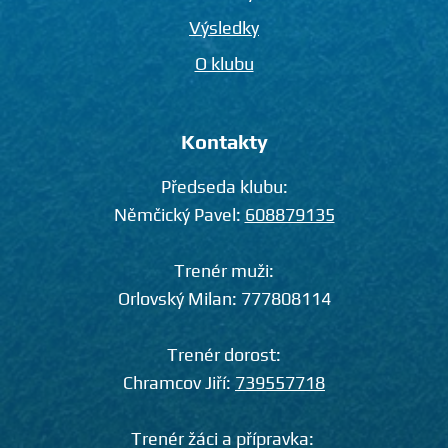
Výsledky
O klubu
Kontakty
Předseda klubu:
Němčický Pavel:
608879135
Trenér muži:
Orlovský Milan:
777808114
Trenér dorost:
Chramcov Jiří:
739557718
Trenér žáci a přípravka: