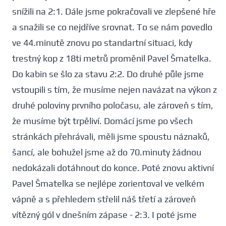
snížili na 2:1. Dále jsme pokračovali ve zlepšené hře
a snažili se co nejdříve srovnat. To se nám povedlo
ve 44.minutě znovu po standartní situaci, kdy
trestný kop z 18ti metrů proměnil Pavel Šmatelka.
Do kabin se šlo za stavu 2:2. Do druhé půle jsme
vstoupili s tím, že musíme nejen navázat na výkon z
druhé poloviny prvního poločasu, ale zároveň s tím,
že musíme být trpěliví. Domácí jsme po všech
stránkách přehrávali, měli jsme spoustu náznaků,
šancí, ale bohužel jsme až do 70.minuty žádnou
nedokázali dotáhnout do konce. Poté znovu aktivní
Pavel Šmatelka se nejlépe zorientoval ve velkém
vápně a s přehledem střelil náš třetí a zároveň
vítězný gól v dnešním zápase - 2:3. I poté jsme