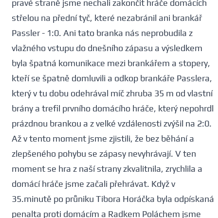
pravé straně jsme nechali zakončit hráče domácích
střelou na přední tyč, které nezabránil ani brankář
Passler - 1:0. Ani tato branka nás neprobudila z
vlažného vstupu do dnešního zápasu a výsledkem
byla špatná komunikace mezi brankářem a stopery,
kteří se špatně domluvili a odkop brankáře Passlera,
který v tu dobu odehrával míč zhruba 35 m od vlastní
brány a trefil prvního domácího hráče, který nepohrdl
prázdnou brankou a z velké vzdálenosti zvýšil na 2:0.
Až v tento moment jsme zjistili, že bez běhání a
zlepšeného pohybu se zápasy nevyhrávají. V ten
moment se hra z naší strany zkvalitnila, zrychlila a
domácí hráče jsme začali přehrávat. Když v
35.minutě po průniku Tibora Horáčka byla odpískaná
penalta proti domácím a Radkem Poláchem jsme