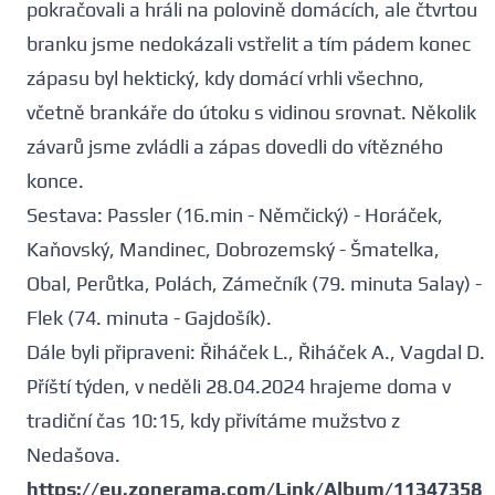
pokračovali a hráli na polovině domácích, ale čtvrtou
branku jsme nedokázali vstřelit a tím pádem konec
zápasu byl hektický, kdy domácí vrhli všechno,
včetně brankáře do útoku s vidinou srovnat. Několik
závarů jsme zvládli a zápas dovedli do vítězného
konce.
Sestava: Passler (16.min - Němčický) - Horáček,
Kaňovský, Mandinec, Dobrozemský - Šmatelka,
Obal, Perůtka, Polách, Zámečník (79. minuta Salay) -
Flek (74. minuta - Gajdošík).
Dále byli připraveni: Řiháček L., Řiháček A., Vagdal D.
Příští týden, v neděli 28.04.2024 hrajeme doma v
tradiční čas 10:15, kdy přivítáme mužstvo z
Nedašova.
https://eu.zonerama.com/Link/Album/11347358