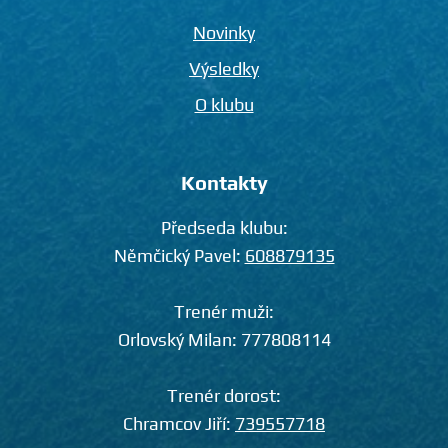
Novinky
Výsledky
O klubu
Kontakty
Předseda klubu:
Němčický Pavel:
608879135
Trenér muži:
Orlovský Milan:
777808114
Trenér dorost:
Chramcov Jiří:
739557718